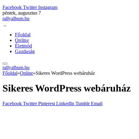
Facebook
Twitter
Instagram
péntek, augusztus 7
rallyalbum.hu
Főoldal
Online
Életmód
Gazdaság
rallyalbum.hu
Főoldal
»
Online
»
Sikeres WordPress webáruház
Sikeres WordPress webáruház
Facebook
Twitter
Pinterest
LinkedIn
Tumblr
Email