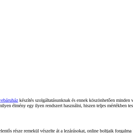
webáruház
készítés szolgáltatásunknak és ennek köszönhetően minden
lyen élmény egy ilyen rendszert használni, hiszen teljes mértékben test
lentős része remekül vészelte át a lezárásokat, online boltjaik forgal