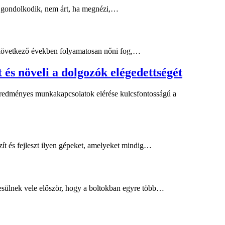
en gondolkodik, nem árt, ha megnézi,…
 a következő években folyamatosan nőni fog,…
 és növeli a dolgozók elégedettségét
eredményes munkakapcsolatok elérése kulcsfontosságú a
t és fejleszt ilyen gépeket, amelyeket mindig…
esülnek vele először, hogy a boltokban egyre több…