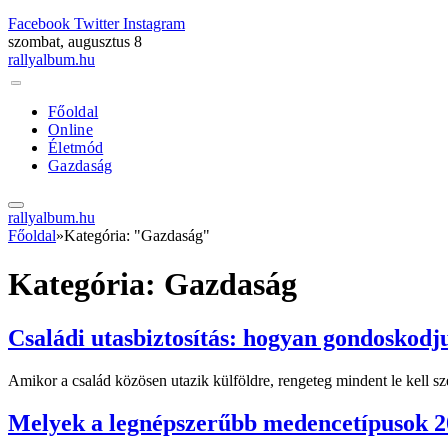
Facebook
Twitter
Instagram
szombat, augusztus 8
rallyalbum.hu
Főoldal
Online
Életmód
Gazdaság
rallyalbum.hu
Főoldal
»
Kategória: "Gazdaság"
Kategória:
Gazdaság
Családi utasbiztosítás: hogyan gondoskodj
Amikor a család közösen utazik külföldre, rengeteg mindent le kell s
Melyek a legnépszerűbb medencetípusok 