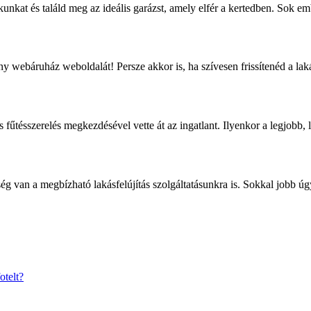
unkat és találd meg az ideális garázst, amely elfér a kertedben. Sok
webáruház weboldalát! Persze akkor is, ha szívesen frissítenéd a lak
 fűtésszerelés megkezdésével vette át az ingatlant. Ilyenkor a legjobb
g van a megbízható lakásfelújítás szolgáltatásunkra is. Sokkal jobb úg
otelt?