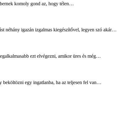
 embernek komoly gond az, hogy télen…
ást néhány igazán izgalmas kiegészítővel, legyen szó akár…
, legalkalmasabb ezt elvégezni, amikor üres és még…
y beköltözni egy ingatlanba, ha az teljesen fel van…