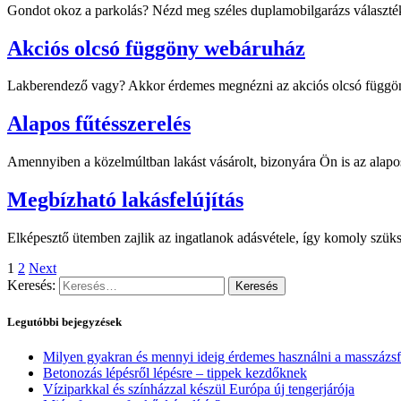
Gondot okoz a parkolás? Nézd meg széles duplamobilgarázs választék
Akciós olcsó függöny webáruház
Lakberendező vagy? Akkor érdemes megnézni az akciós olcsó függöny 
Alapos fűtésszerelés
Amennyiben a közelmúltban lakást vásárolt, bizonyára Ön is az alapos
Megbízható lakásfelújítás
Elképesztő ütemben zajlik az ingatlanok adásvétele, így komoly szüksé
1
2
Next
Keresés:
Legutóbbi bejegyzések
Milyen gyakran és mennyi ideig érdemes használni a masszázsf
Betonozás lépésről lépésre – tippek kezdőknek
Víziparkkal és színházzal készül Európa új tengerjárója