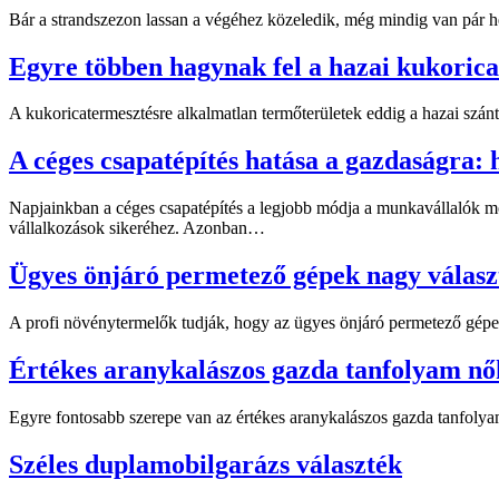
Bár a strandszezon lassan a végéhez közeledik, még mindig van pár h
Egyre többen hagynak fel a hazai kukorica
A kukoricatermesztésre alkalmatlan termőterületek eddig a hazai szán
A céges csapatépítés hatása a gazdaságra: h
Napjainkban a céges csapatépítés a legjobb módja a munkavállalók m
vállalkozások sikeréhez. Azonban…
Ügyes önjáró permetező gépek nagy válasz
A profi növénytermelők tudják, hogy az ügyes önjáró permetező gépe
Értékes aranykalászos gazda tanfolyam nő
Egyre fontosabb szerepe van az értékes aranykalászos gazda tanfoly
Széles duplamobilgarázs választék