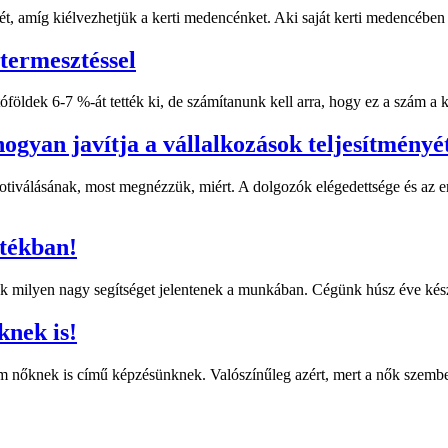
ét, amíg kiélvezhetjük a kerti medencénket. Aki saját kerti medencéb
termesztéssel
tóföldek 6-7 %-át tették ki, de számítanunk kell arra, hogy ez a szám
ogyan javítja a vállalkozások teljesítményét
otiválásának, most megnézzük, miért. A dolgozók elégedettsége és az 
tékban!
k milyen nagy segítséget jelentenek a munkában. Cégünk húsz éve készí
knek is!
am nőknek is című képzésünknek. Valószínűleg azért, mert a nők szemb