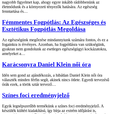
nagyobb figyelmet kap, ahogy egyre inkább rádöbbenünk az
életmódunk és a környezeti tényezők hatására. Az egészség
fenntartása és…
Fémmentes Fogpótlás: Az Egészséges és
Esztétikus Fogpótlás Megoldása
Az egészségünk megőrzése mindannyiunk számára fontos, és ez a
fogainkra is érvényes. Azonban, ha fogpótlásra van szükségünk,
gyakran nem gondolunk az esetleges egészségügyi kockázatokra,
amelyeket a…
Karácsonyra Daniel Klein női óra
Idén sem gond az ajándékozás, a hibátlan Daniel Klein női óra
választék minden férfin segít, akinek nincs ötlete. Egyedi tervezésű
órák ezek, a török sztár tervező…
Színes foci eredményjelző
Egyik legnépszerűbb termékünk a színes foci eredményjelző. A
készülék kültéri kialakítású, így bírja az extrém időjárást is,