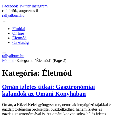
Facebook
Twitter
Instagram
csütörtök, augusztus 6
rallyalbum.hu
Főoldal
Online
Életmód
Gazdaság
rallyalbum.hu
Főoldal
»
Kategória: "Életmód" (Page 2)
Kategória:
Életmód
Omán ízletes titkai: Gasztronómiai
kalandok az Ománi Konyhában
Omán, a Közel-Kelet gyöngyszeme, nemcsak lenyűgöző tájakkal és
gazdag történelmi örökséggel büszkélkedhet, hanem ízletes és
gazdag gasztronómiával is. Az ománi konyha sokszínű és ízletes