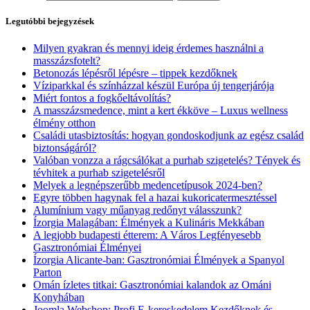
Legutóbbi bejegyzések
Milyen gyakran és mennyi ideig érdemes használni a
masszázsfotelt?
Betonozás lépésről lépésre – tippek kezdőknek
Víziparkkal és színházzal készül Európa új tengerjárója
Miért fontos a fogkőeltávolítás?
A masszázsmedence, mint a kert ékköve – Luxus wellness
élmény otthon
Családi utasbiztosítás: hogyan gondoskodjunk az egész család
biztonságáról?
Valóban vonzza a rágcsálókat a purhab szigetelés? Tények és
tévhitek a purhab szigetelésről
Melyek a legnépszerűbb medencetípusok 2024-ben?
Egyre többen hagynak fel a hazai kukoricatermesztéssel
Alumínium vagy műanyag redőnyt válasszunk?
Ízorgia Malagában: Élmények a Kulináris Mekkában
A legjobb budapesti étterem: A Város Legfényesebb
Gasztronómiai Élményei
Ízorgia Alicante-ban: Gasztronómiai Élmények a Spanyol
Parton
Omán ízletes titkai: Gasztronómiai kalandok az Ománi
Konyhában
Joomla Webshop: Profi E-kereskedelem Kezdőknek és