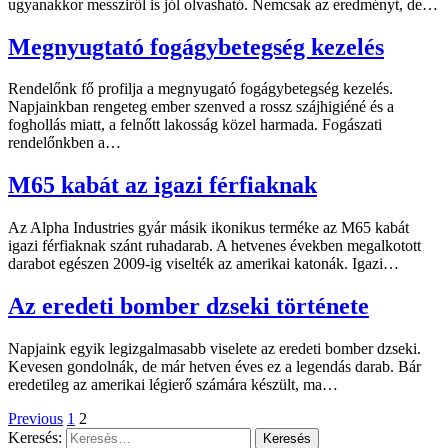
ugyanakkor messziről is jól olvasható. Nemcsak az eredményt, de…
Megnyugtató fogágybetegség kezelés
Rendelőnk fő profilja a megnyugató fogágybetegség kezelés.
Napjainkban rengeteg ember szenved a rossz szájhigiéné és a
foghollás miatt, a felnőtt lakosság közel harmada. Fogászati
rendelőnkben a…
M65 kabát az igazi férfiaknak
Az Alpha Industries gyár másik ikonikus terméke az M65 kabát
igazi férfiaknak szánt ruhadarab. A hetvenes években megalkotott
darabot egészen 2009-ig viselték az amerikai katonák. Igazi…
Az eredeti bomber dzseki története
Napjaink egyik legizgalmasabb viselete az eredeti bomber dzseki.
Kevesen gondolnák, de már hetven éves ez a legendás darab. Bár
eredetileg az amerikai légierő számára készült, ma…
Previous
1
2
Keresés: